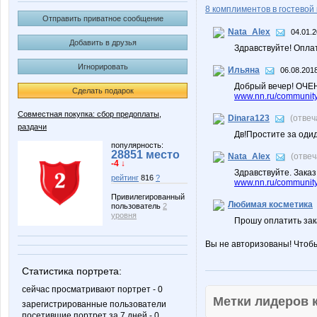
8 комплиментов в гостевой 
Отправить приватное сообщение
Nata_Alex
04.01.2
Добавить в друзья
Здравствуйте! Опла
Игнорировать
Ильяна
06.08.2018
Добрый вечер! ОЧЕ
Сделать подарок
www.nn.ru/community
Совместная покупка: сбор предоплаты,
Dinara123
(отвеч
раздачи
Дв!Простите за одид
популярность:
28851 место
Nata_Alex
(отве
-4 ↓
Здравствуйте. Зака
рейтинг
816
?
www.nn.ru/community/
Привилегированный
Любимая косметика
пользователь
2
уровня
Прошу оплатить за
Вы не авторизованы! Чтоб
Статистика портрета:
сейчас просматривают портрет - 0
Метки лидеров
зарегистрированные пользователи
посетившие портрет за 7 дней - 0